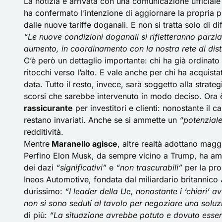
La notizia è arrivata con una comunicazione ufficiale 
ha confermato l’intenzione di aggiornare la propria p
dalle
nuove tariffe doganali
. E non si tratta solo di 
“Le nuove condizioni doganali si rifletteranno parzi
aumento, in coordinamento con la nostra rete di dis
C’è però un dettaglio importante: chi ha già ordinato
ritocchi verso l’alto. E vale anche per chi ha acqui
data. Tutto il resto, invece, sarà soggetto alla strateg
scorsi che sarebbe intervenuto in modo deciso. Ora 
rassicurante
per investitori e clienti: nonostante il c
restano invariati. Anche se si ammette un
“potenziale
redditività.
Mentre
Maranello agisce
, altre realtà adottano maggi
Perfino
Elon Musk
, da sempre vicino a Trump, ha amm
dei dazi
“significativi”
e
“non trascurabili”
per la pro
Ineos Automotive, fondata dal miliardario britannico 
durissimo:
“I leader della Ue, nonostante i ‘chiari’ a
non si sono seduti al tavolo per negoziare una soluz
di più:
“La situazione avrebbe potuto e dovuto esser