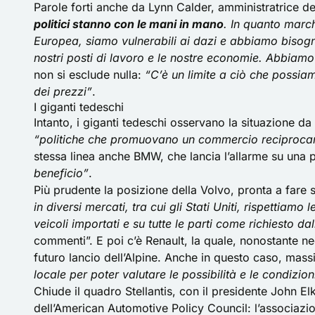
Parole forti anche da Lynn Calder, amministratrice d
politici stanno con le mani in mano
. In quanto march
Europea, siamo vulnerabili ai dazi e abbiamo bisogno 
nostri posti di lavoro e le nostre economie. Abbiamo 
non si esclude nulla:
“C’è un limite a ciò che possiam
dei prezzi”
.
I giganti tedeschi
Intanto, i giganti tedeschi osservano la situazione 
“politiche che promuovano un commercio reciprocam
stessa linea anche BMW, che lancia l’allarme su una 
beneficio”
.
Più prudente la posizione della Volvo, pronta a fare s
in diversi mercati, tra cui gli Stati Uniti, rispettiamo l
veicoli importati e su tutte le parti come richiesto da
commenti”. E poi c’è Renault, la quale, nonostante ne
futuro lancio dell’Alpine. Anche in questo caso, mass
locale per poter valutare le possibilità e le condizion
Chiude il quadro Stellantis, con il
presidente John El
dell’American Automotive Policy Council: l’associaz