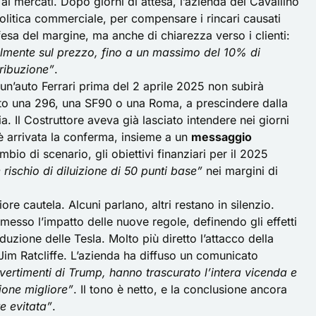
ai mercati. Dopo giorni di attesa, l’azienda del Cavallino
olitica commerciale, per compensare i rincari causati
difesa del margine, ma anche di chiarezza verso i clienti:
almente sul prezzo, fino a un massimo del 10% di
tribuzione”
.
 un’auto Ferrari prima del 2 aprile 2025 non subirà
stato una 296, una SF90 o una Roma, a prescindere dalla
ia. Il Costruttore aveva già lasciato intendere nei giorni
è arrivata la conferma, insieme a un
messaggio
ambio di scenario, gli obiettivi finanziari per il 2025
 rischio di diluizione di 50 punti base”
nei margini di
ore cautela. Alcuni parlano, altri restano in silenzio.
esso l’impatto delle nuove regole, definendo gli effetti
duzione delle Tesla. Molto più diretto l’attacco della
Jim Ratcliffe. L’azienda ha diffuso un comunicato
vvertimenti di Trump, hanno trascurato l’intera vicenda e
ione migliore”
. Il tono è netto, e la conclusione ancora
e evitata”
.