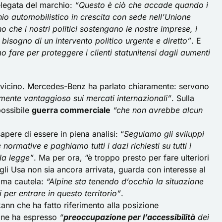
elegata del marchio:
“Questo è ciò che accade quando i
io automobilistico in crescita con sede nell’Unione
che i nostri politici sostengano le nostre imprese, i
bisogno di un intervento politico urgente e diretto”
. E
o fare per proteggere i clienti statunitensi dagli aumenti
da vicino. Mercedes-Benz ha parlato chiaramente: servono
ente vantaggioso sui mercati internazionali”
. Sulla
possibile
guerra commerciale
“che non avrebbe alcun
apere di essere in piena analisi: “
Seguiamo gli sviluppi
e normative e paghiamo tutti i dazi richiesti su tutti i
lla legge”
. Ma per ora, “è troppo presto per fare ulteriori
gli Usa non sia ancora arrivata, guarda con interesse al
ima cautela:
“Alpine sta tenendo d’occhio la situazione
i per entrare in questo territorio”
.
kann
che ha fatto riferimento alla posizione
ione ha espresso
“
preoccupazione per l’accessibilità
dei