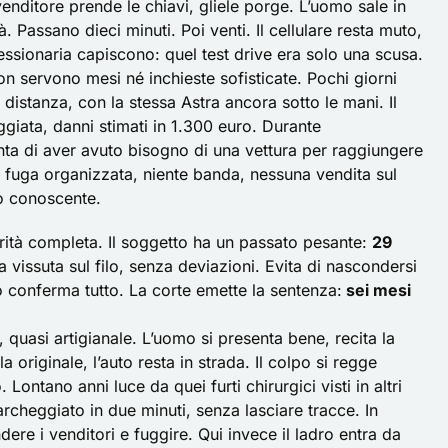
 venditore prende le chiavi, gliele porge. L’uomo sale in
. Passano dieci minuti. Poi venti. Il cellulare resta muto,
essionaria capiscono: quel test drive era solo una scusa.
on servono mesi né inchieste sofisticate. Pochi giorni
i distanza, con la stessa
Astra
ancora sotto le mani. Il
giata, danni stimati in 1.300 euro. Durante
onta di aver avuto bisogno di una vettura per raggiungere
e fuga organizzata, niente banda, nessuna vendita sul
o conoscente.
verità completa. Il soggetto ha un passato pesante:
29
 vissuta sul filo, senza deviazioni. Evita di nascondersi
ato conferma tutto. La corte emette la sentenza:
sei mesi
 quasi artigianale. L’uomo si presenta bene, recita la
a originale, l’auto resta in strada. Il colpo si regge
Lontano anni luce da quei furti chirurgici visti in altri
cheggiato in due minuti, senza lasciare tracce. In
dere i venditori e fuggire. Qui invece il ladro entra da