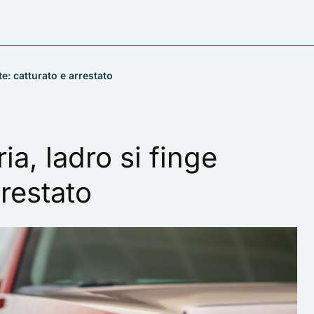
te: catturato e arrestato
ia, ladro si finge
rrestato