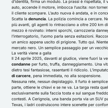
d’identità, firma un modulo. La prassi è rispettata, il
auto, accende il motore, imbocca l’uscita: non tornerà
il cliente scompare. L’auto nuova è andata, e in conc
Scatta la
denuncia
. La polizia comincia a cercare. N
più avanti, gli agenti lo rintracciano a oltre 200 km d
mezzo è rovinato: interni sporchi, carrozzeria danneg
l’interrogatorio, l’uomo parla senza esitazioni. Racc
un amico appena uscito di prigione. Tutto qui. Nient
mercato nero. Un semplice passaggio per un vecchi
La verità viene a galla
Il 24 aprile 2025, davanti al giudice, viene fuori la 
condanne
per furto, truffa, danneggiamento. Una vita
dietro tesi fantasiose, rasentanti il ridicolo. L’imput
di carcere
, pena immediata, no alla sospensione.
Nessuna rete, nessun depistaggio. Il furto è semplice,
parte, ottiene le chiavi e se ne va. La targa resta quell
esclusivamente sulla faccia tosta e sul sangue freddo. 
contesti. A
Cerignola
, una banda porta via un SUV par
Texas, i ladri costruiscono intere scenette per confon