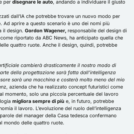
e per
disegnare le auto
, andando a individuare il giusto
iazzati dall’IA che potrebbe trovare un nuovo modo per
e. Ad aprire a questo scenario è uno dei nomi più
 il design.
Gordon Wagener,
responsabile del design di
 come riportato da ABC News, ha anticipato quella che
le quattro ruote. Anche il design, quindi, potrebbe
 artificiale cambierà drasticamente il nostro modo di
rte della progettazione sarà fatta dall’intelligenza
ccessore sarà una macchina e costerà molto meno del mio
enz, azienda che ha realizzato concept futuristici come
 al momento, solo una piccola percentuale del lavoro
ologia
migliora sempre di più
e, in futuro, potrebbe
nomia il lavoro. L’evoluzione del ruolo dell’intelligenza
le parole del manager della Casa tedesca confermano
al mondo delle quattro ruote.