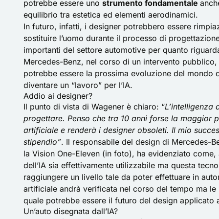
potrebbe essere uno
strumento fondamentale
anch
equilibrio tra estetica ed elementi aerodinamici.
In futuro, infatti, i designer potrebbero essere rimp
sostituire l’uomo durante il processo di progettazion
importanti del settore automotive per quanto riguarda
Mercedes-Benz, nel corso di un intervento pubblico,
potrebbe essere la prossima evoluzione del mondo del
diventare un “lavoro” per l’IA.
Addio ai designer?
Il punto di vista di Wagener è chiaro: “
L’intelligenza
progettare. Penso che tra 10 anni forse la maggior pa
artificiale e renderà i designer obsoleti. Il mio su
stipendio”
. Il responsabile del design di Mercedes-B
la
Vision One-Eleven
(in foto), ha evidenziato come,
dell’IA sia effettivamente utilizzabile ma questa tecn
raggiungere un livello tale da poter effettuare in auto
artificiale andrà verificata nel corso del tempo ma 
quale potrebbe essere il futuro del design applicato 
Un’auto disegnata dall’IA?