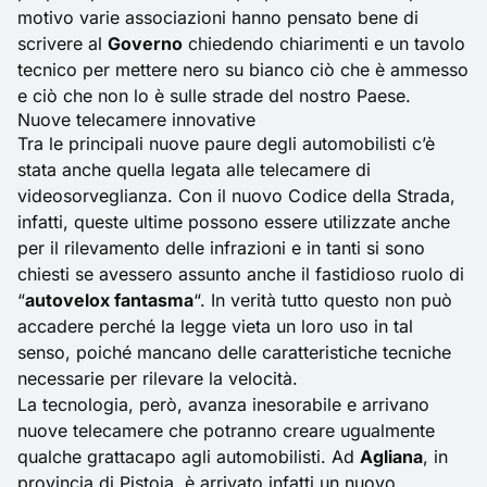
motivo
varie associazioni
hanno pensato bene di
scrivere al
Governo
chiedendo chiarimenti e un tavolo
tecnico per mettere nero su bianco ciò che è ammesso
e ciò che non lo è sulle strade del nostro Paese.
Nuove telecamere innovative
Tra le principali nuove paure degli automobilisti c’è
stata anche quella legata alle telecamere di
videosorveglianza. Con il nuovo
Codice della Strada
,
infatti, queste ultime possono essere utilizzate anche
per il rilevamento delle infrazioni e in tanti si sono
chiesti se avessero assunto anche il fastidioso ruolo di
“
autovelox fantasma
“. In verità tutto questo non può
accadere perché la legge vieta un loro uso in tal
senso, poiché mancano delle caratteristiche tecniche
necessarie per rilevare la velocità.
La tecnologia, però, avanza inesorabile e arrivano
nuove telecamere che potranno creare ugualmente
qualche grattacapo agli automobilisti. Ad
Agliana
, in
provincia di Pistoia, è arrivato infatti un nuovo