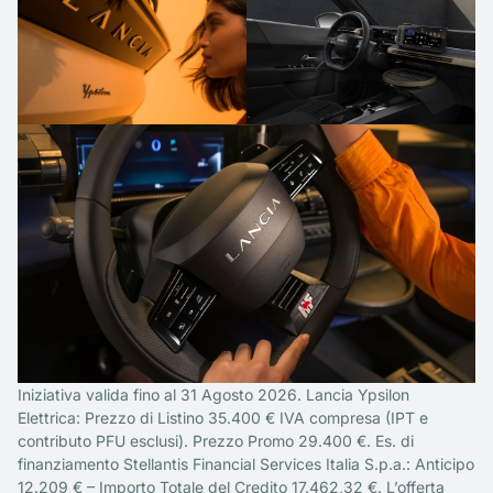
Iniziativa valida fino al 31 Agosto 2026. Lancia Ypsilon
Elettrica: Prezzo di Listino 35.400 € IVA compresa (IPT e
contributo PFU esclusi). Prezzo Promo 29.400 €. Es. di
finanziamento Stellantis Financial Services Italia S.p.a.: Anticipo
12.209 € – Importo Totale del Credito 17.462,32 €. L’offerta