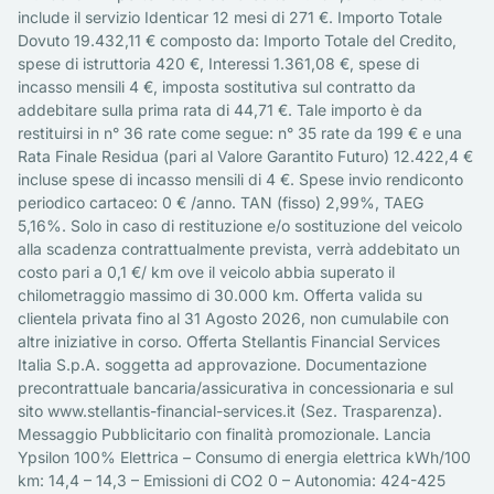
include il servizio Identicar 12 mesi di 271 €. Importo Totale
Dovuto 19.432,11 € composto da: Importo Totale del Credito,
spese di istruttoria 420 €, Interessi 1.361,08 €, spese di
incasso mensili 4 €, imposta sostitutiva sul contratto da
addebitare sulla prima rata di 44,71 €. Tale importo è da
restituirsi in n° 36 rate come segue: n° 35 rate da 199 € e una
Rata Finale Residua (pari al Valore Garantito Futuro) 12.422,4 €
incluse spese di incasso mensili di 4 €. Spese invio rendiconto
periodico cartaceo: 0 € /anno. TAN (fisso) 2,99%, TAEG
5,16%. Solo in caso di restituzione e/o sostituzione del veicolo
alla scadenza contrattualmente prevista, verrà addebitato un
costo pari a 0,1 €/ km ove il veicolo abbia superato il
chilometraggio massimo di 30.000 km. Offerta valida su
clientela privata fino al 31 Agosto 2026, non cumulabile con
altre iniziative in corso. Offerta Stellantis Financial Services
Italia S.p.A. soggetta ad approvazione. Documentazione
precontrattuale bancaria/assicurativa in concessionaria e sul
sito www.stellantis-financial-services.it (Sez. Trasparenza).
Messaggio Pubblicitario con finalità promozionale. Lancia
Ypsilon 100% Elettrica – Consumo di energia elettrica kWh/100
km: 14,4 – 14,3 – Emissioni di CO2 0 – Autonomia: 424-425