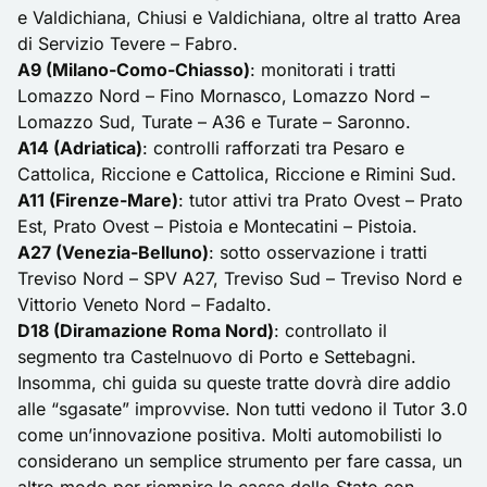
e Valdichiana, Chiusi e Valdichiana, oltre al tratto Area
di Servizio Tevere – Fabro.
A9 (Milano-Como-Chiasso)
: monitorati i tratti
Lomazzo Nord – Fino Mornasco, Lomazzo Nord –
Lomazzo Sud, Turate – A36 e Turate – Saronno.
A14 (Adriatica)
: controlli rafforzati tra Pesaro e
Cattolica, Riccione e Cattolica, Riccione e Rimini Sud.
A11 (Firenze-Mare)
: tutor attivi tra Prato Ovest – Prato
Est, Prato Ovest – Pistoia e Montecatini – Pistoia.
A27 (Venezia-Belluno)
: sotto osservazione i tratti
Treviso Nord – SPV A27, Treviso Sud – Treviso Nord e
Vittorio Veneto Nord – Fadalto.
D18 (Diramazione Roma Nord)
: controllato il
segmento tra Castelnuovo di Porto e Settebagni.
Insomma, chi guida su queste tratte dovrà dire addio
alle “sgasate” improvvise. Non tutti vedono il Tutor 3.0
come un’innovazione positiva. Molti automobilisti lo
considerano un semplice strumento per fare cassa, un