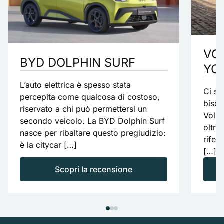
VO
BYD DOLPHIN SURF
YO
L’auto elettrica è spesso stata
Ci so
percepita come qualcosa di costoso,
bisog
riservato a chi può permettersi un
Volks
secondo veicolo. La BYD Dolphin Surf
oltre
nasce per ribaltare questo pregiudizio:
rifer
è la citycar […]
[…]
Scopri la recensione