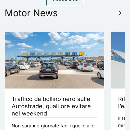
Motor News
Traffico da bollino nero sulle
Rifo
Autostrade, quali ore evitare
l’es
nel weekend
Il Go
minir
Non saranno giornate facili quelle alle