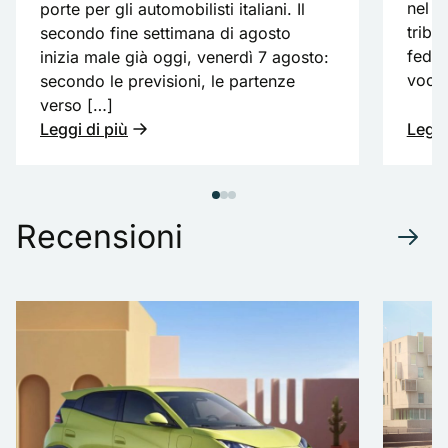
nel d
porte per gli automobilisti italiani. Il
tribut
secondo fine settimana di agosto
feder
inizia male già oggi, venerdì 7 agosto:
voce
secondo le previsioni, le partenze
verso […]
Leggi di più
Leggi
Recensioni