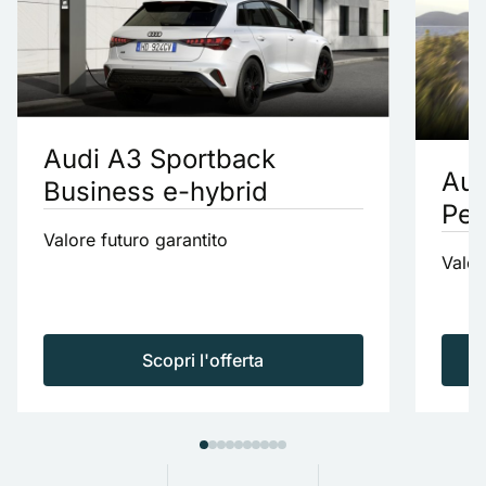
Audi A3 Sportback
Aud
Business e-hybrid
Per
Valore futuro garantito
Valor
Scopri l'offerta