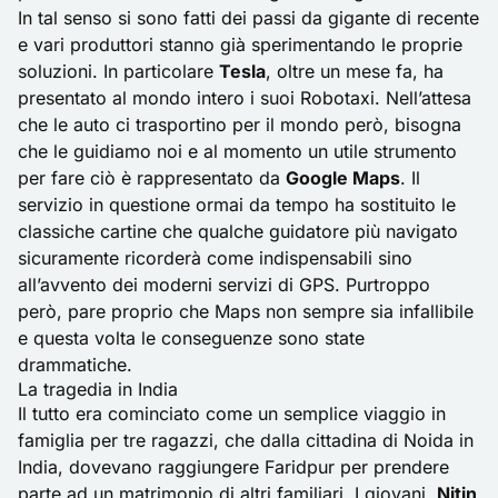
In tal senso si sono fatti dei passi da gigante di recente
e vari produttori stanno già sperimentando le proprie
soluzioni. In particolare
Tesla
, oltre un mese fa, ha
presentato al mondo intero i suoi
Robotaxi
. Nell’attesa
che le auto ci trasportino per il mondo però, bisogna
che le guidiamo noi e al momento un utile strumento
per fare ciò è rappresentato da
Google Maps
. Il
servizio in questione ormai da tempo ha sostituito le
classiche cartine che qualche guidatore più navigato
sicuramente ricorderà come indispensabili sino
all’avvento dei moderni servizi di GPS. Purtroppo
però, pare proprio che Maps non sempre sia infallibile
e questa volta le conseguenze sono state
drammatiche.
La tragedia in India
Il tutto era cominciato come un semplice viaggio in
famiglia per tre ragazzi, che dalla cittadina di Noida in
India, dovevano raggiungere Faridpur per prendere
parte ad un matrimonio di altri familiari. I giovani,
Nitin