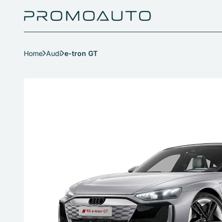
Home
Audi
e-tron GT