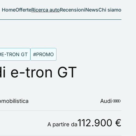
Home
Offerte
Ricerca auto
Recensioni
News
Chi siamo
#E-TRON GT
#PROMO
i e-tron GT
mobilistica
Audi
112.900 €
A partire da