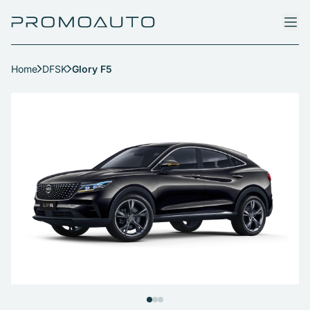
Home
DFSK
Glory F5