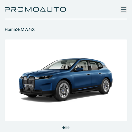
Home
BMW
iX