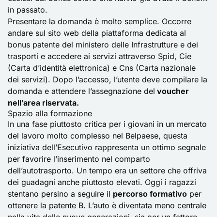
in passato.
Presentare la domanda è molto semplice. Occorre
andare sul sito web della piattaforma dedicata al
bonus patente del ministero delle Infrastrutture e dei
trasporti e accedere ai servizi attraverso Spid, Cie
(Carta d’identità elettronica) e Cns (Carta nazionale
dei servizi). Dopo l’accesso, l’utente deve compilare la
domanda e attendere l’assegnazione del
voucher
nell’area riservata.
Spazio alla formazione
In una fase piuttosto critica per i giovani in un mercato
del lavoro molto complesso nel Belpaese, questa
iniziativa dell’Esecutivo rappresenta un ottimo segnale
per favorire l’inserimento nel comparto
dell’autotrasporto. Un tempo era un settore che offriva
dei guadagni anche piuttosto elevati. Oggi i ragazzi
stentano persino a seguire il
percorso formativo
per
ottenere la
patente B
. L’auto è diventata meno centrale