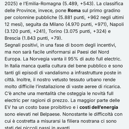
2025) e l’Emilia-Romagna (5.489, +543). La classifica
delle Province, invece, pone
Roma
sul primo gradino
per colonnine pubbliche (5.881 punti, +962 negli ultimi
12 mesi), seguita da Milano (4.970 punti, +971), Napoli
(3.120 punti, +241), Torino (3.075 punti, +324) e
Brescia (1.843 punti, +79).
Segnali positivi, in una fase di boom degli
incentivi
,
ma non sarà facile uniformarsi ai Paesi del Nord
Europa. La
Norvegia
vanta il 95% di auto full electric.
In Italia manca quella cultura del bene pubblico e sono
tanti gli episodi di vandalismo a infrastrutture poste in
città. Inoltre, il nostro vetusto tessuto urbano rende
molto difficile l’installazione di vaste aeree di ricarica.
C’è anche una mentalità che osteggia le novità full
electric per ragioni di prezzo. La maggior parte delle
EV ha un costo base proibitivo e i
costi dell’energia
sono elevati nel Belpaese. Nonostante le difficoltà con
cui è costretta a misurarsi la filiera nostrana ci sono
stati dei piccoli passi in avanti.