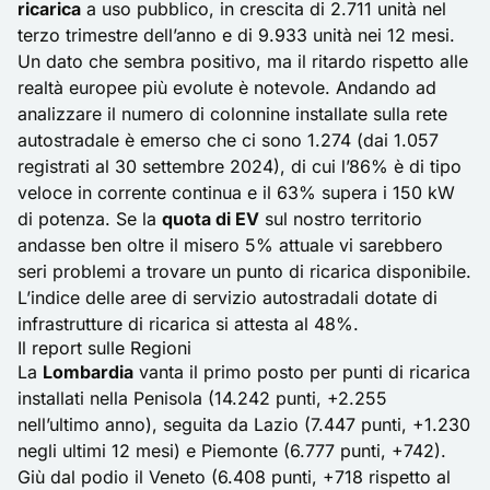
ricarica
a uso pubblico, in crescita di 2.711 unità nel
terzo trimestre dell’anno e di 9.933 unità nei 12 mesi.
Un dato che sembra positivo, ma il ritardo rispetto alle
realtà europee più evolute è notevole. Andando ad
analizzare il numero di colonnine installate sulla rete
autostradale è emerso che ci sono 1.274 (dai 1.057
registrati al 30 settembre 2024), di cui l’86% è di tipo
veloce in corrente continua e il 63% supera i 150 kW
di potenza. Se la
quota di EV
sul nostro territorio
andasse ben oltre il misero 5% attuale vi sarebbero
seri problemi a trovare un punto di ricarica disponibile.
L’indice delle aree di servizio autostradali dotate di
infrastrutture di ricarica si attesta al 48%.
Il report sulle Regioni
La
Lombardia
vanta il primo posto per punti di ricarica
installati nella Penisola (14.242 punti, +2.255
nell’ultimo anno), seguita da Lazio (7.447 punti, +1.230
negli ultimi 12 mesi) e Piemonte (6.777 punti, +742).
Giù dal podio il Veneto (6.408 punti, +718 rispetto al