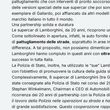
pattugliamento che con interventi di pronto soccors
delle versioni speciali delle sue supercar che poi sono
esemplare di Gallardo, poi affiancato da altri modelli
marchio italiano in tutto il mondo.
Una partnership solida e duratura
Le supercar di Lamborghini, da 20 anni, ricoprono un r
Come sottolineato in apertura, infatti, le auto fornite 
di
pattugliamento delle strade
, soprattutto in aree i
differenza. A tal proposito, non possiamo dimenticar
Lamborghini hanno compiuto in questi anni con
oltr
successo in tutta Italia.
La Polizia di Stato, inoltre, ha utilizzato le “sue” Lam
con l’obiettivo di promuovere la cultura della guida 
Complessivamente, 6 supercar di Lamborghini (tre G
state consegnate alla Polizia di Stato nel corso dei 2
Stephan Winkelmann, Chairman e CEO di Automobili 
ricorrenza dei 20 anni di partnership con la Polizia di
il lavoro della Polizia nelle operazioni su strada e 
di grande soddisfazione
. Questa cooperazione rappr