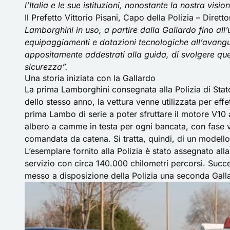
l’Italia e le sue istituzioni, nonostante la nostra visi
Il Prefetto Vittorio Pisani, Capo della Polizia – Diret
Lamborghini in uso, a partire dalla Gallardo fino all
equipaggiamenti e dotazioni tecnologiche all’avangu
appositamente addestrati alla guida, di svolgere que
sicurezza”.
Una storia iniziata con la Gallardo
La prima Lamborghini consegnata alla Polizia di Stat
dello stesso anno, la vettura venne utilizzata per effe
prima Lambo di serie a poter sfruttare il motore V10 
albero a camme in testa per ogni bancata, con fase var
comandata da catena. Si tratta, quindi, di un modello
L’esemplare fornito alla Polizia è stato assegnato al
servizio con circa 140.000 chilometri percorsi. Suc
messo a disposizione della Polizia una seconda Galla