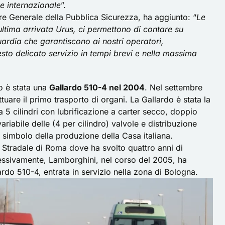
one internazionale
”.
tore Generale della Pubblica Sicurezza, ha aggiunto: “
Le
’ultima arrivata Urus, ci permettono di contare su
ardia che garantiscono ai nostri operatori,
sto delicato servizio in tempi brevi e nella massima
o è stata una
Gallardo 510-4 nel 2004
. Nel settembre
ttuare il primo trasporto di organi. La Gallardo è stata la
a 5 cilindri con lubrificazione a carter secco, doppio
iabile delle (4 per cilindro) valvole e distribuzione
 simbolo della produzione della Casa italiana.
la Stradale di Roma dove ha svolto quattro anni di
cessivamente, Lamborghini, nel corso del 2005, ha
rdo 510-4, entrata in servizio nella zona di Bologna.