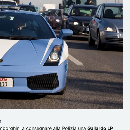
4
amborghini a consegnare alla Polizia una
Gallardo LP