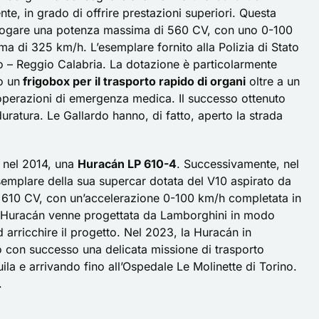
e, in grado di offrire prestazioni superiori. Questa
 erogare una potenza massima di 560 CV, con uno 0-100
a di 325 km/h. L’esemplare fornito alla Polizia di Stato
rno – Reggio Calabria. La dotazione è particolarmente
o un
frigobox per il trasporto rapido di organi
oltre a un
 operazioni di emergenza medica. Il successo ottenuto
duratura. Le Gallardo hanno, di fatto, aperto la strada
a, nel 2014, una
Huracán LP 610-4
. Successivamente, nel
semplare della sua supercar dotata del V10 aspirato da
i 610 CV, con un’accelerazione 0-100 km/h completata in
a Huracán venne progettata da Lamborghini in modo
d arricchire il progetto. Nel 2023, la Huracán in
o con successo una delicata missione di trasporto
ila e arrivando fino all’Ospedale Le Molinette di Torino.
.