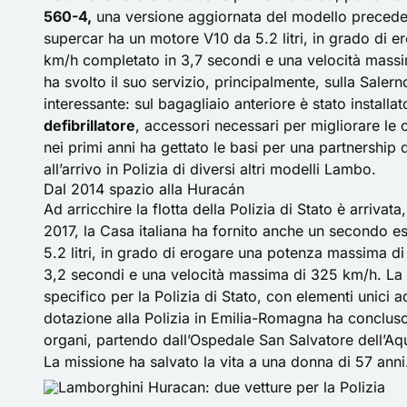
560-4,
una versione aggiornata del modello precedent
supercar ha un motore V10 da 5.2 litri, in grado di
km/h completato in 3,7 secondi e una velocità massim
ha svolto il suo servizio, principalmente, sulla Sale
interessante: sul bagagliaio anteriore è stato installat
defibrillatore
, accessori necessari per migliorare le
nei primi anni ha gettato le basi per una partnership 
all’arrivo in Polizia di diversi altri modelli Lambo.
Dal 2014 spazio alla Huracán
Ad arricchire la flotta della Polizia di Stato è arrivat
2017, la Casa italiana ha fornito anche un secondo e
5.2 litri, in grado di erogare una potenza massima d
3,2 secondi e una velocità massima di 325 km/h. L
specifico per la Polizia di Stato, con elementi unici a
dotazione alla Polizia in Emilia-Romagna ha conclus
organi, partendo dall’Ospedale San Salvatore dell’Aqu
La missione ha salvato la vita a una donna di 57 anni