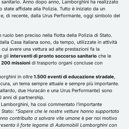
o sanitario. Anno dopo anno, Lamborghini ha realizzato
 state affidate alla Polizia. Tutto è iniziato da un
 e, di recente, dalla
Urus Performante
, oggi simbolo del
uolo ben preciso nella flotta della Polizia di Stato.
dalla Casa italiana sono, da tempo, utilizzate in attività
n cui avere una vettura ad alte prestazioni fa la
e gli
interventi di pronto soccorso sanitario
che le
e 200 missioni
di trasporto organi concluse con
borghini in oltre
1.500 eventi di educazione stradale
,
sicura, un tema sempre attuale e sempre più importante.
allardo, due Huracán e una Urus Performante) sono
0 anni di partnership.
Lamborghini, ha così commentato l’importante
 Stato: “
Sapere che le nostre vetture hanno supportato
hanno contribuito a salvare vite umane
è per noi motivo
esenta il forte legame di Automobili Lamborghini con