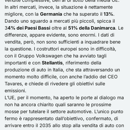
vendite complessive, ben al di sotto della media UE.
In altri mercati, invece, la situazione è nettamente
migliore, con la
Germania
che ha superato il
13%
.
Dando uno sguardo a mercati più piccoli, spicca il
3
4% dei Paesi Bassi
oltre al
51% della Danimarca
. Le
differenze, appare evidente, sono enormi. I dati di
vendita, però, non sono sufficienti a inquadrare bene
la questione. I costruttori europei sono in difficoltà,
con il Gruppo Volkswagen che ha avviato tagli
importanti e con
Stellantis
, riferimento della
produzione di auto in Italia, che sta attraversando un
momento molto difficile, con anche l’addio del CEO
Tavares, e chiede di
rivedere gli obiettivi sulle
emissioni
.
L’UE, per il momento, ha aperto le porte al dialogo ma
non ha ancora chiarito quali saranno le prossime
mosse per tutelare il settore automotive. L’unico punto
fermo è rappresentato dall’obiettivo, confermato, di
arrivare entro il 2035 allo stop alla vendita di auto con