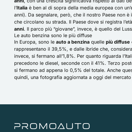
anni
, con una crescita significativa rispetto ai dati 
l’
Italia
è ben al di sopra della media europea con un’
anni). Da segnalare, però, che il nostro Paese non è 
che circolano su strada. Il Paese dove si registra l’età
anni
. Il parco più “giovane”, invece, è quello del L
Le auto benzina sono le più diffuse
In Europa, sono le
auto a benzina
quelle
più diffuse
rappresentano il 39,5%, e dalle ibride che, considera
invece, si fermano all’1,8%. Per quanto riguarda l’Ita
precedono le diesel, seconde con il 41%. Terzo posto p
si fermano ad appena lo 0,5% del totale. Anche quest
quindi, una fotografia aggiornata a oggi del mercato 