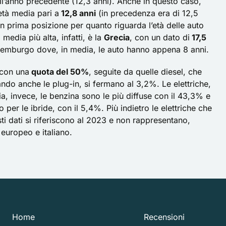
dell’anno precedente (12,3 anni). Anche in questo caso,
età media pari a
12,8 anni
(in precedenza era di 12,5
in prima posizione per quanto riguarda l’età delle auto
 media più alta, infatti, è la
Grecia
, con un dato di
17,5
ussemburgo dove, in media, le auto hanno appena 8 anni.
con una
quota del 50%
, seguite da quelle diesel, che
ndo anche le plug-in, si fermano al 3,2%. Le elettriche,
lia, invece, le benzina sono le più diffuse con il 43,3% e
er le ibride, con il 5,4%. Più indietro le elettriche che
i dati si riferiscono al 2023 e non rappresentano,
europeo e italiano.
Home
Recensioni