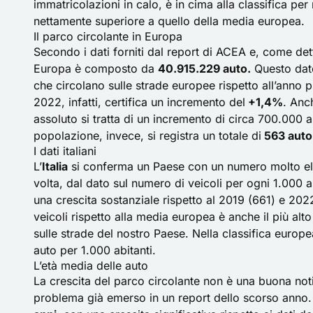
immatricolazioni in calo
, è in cima alla classifica pe
nettamente superiore a quello della media europea.
Il parco circolante in Europa
Secondo i dati forniti dal report di ACEA e, come det
Europa è composto da
40.915.229 auto.
Questo dato
che circolano sulle strade europee rispetto all’anno pr
2022, infatti, certifica un incremento del
+1,4%
. Anc
assoluto si tratta di un incremento di circa 700.000 
popolazione, invece, si registra un totale di
563 auto 
I dati italiani
L’
Italia
si conferma un Paese con un numero molto ele
volta, dal dato sul numero di veicoli per ogni 1.000 ab
una crescita sostanziale rispetto al 2019 (661) e 2022
veicoli rispetto alla media europea è anche il più alt
sulle strade del nostro Paese. Nella classifica europe
auto per 1.000 abitanti.
L’età media delle auto
La crescita del parco circolante non è una buona noti
problema già emerso in un
report dello scorso anno
.