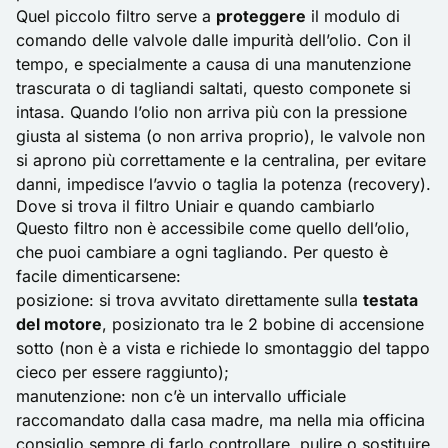
Quel piccolo filtro serve a
proteggere
il modulo di
comando delle valvole dalle impurità dell’olio. Con il
tempo, e specialmente a causa di una manutenzione
trascurata o di tagliandi saltati, questo componete si
intasa. Quando l’olio non arriva più con la pressione
giusta al sistema (o non arriva proprio), le valvole non
si aprono più correttamente e la centralina, per evitare
danni, impedisce l’avvio o taglia la potenza (recovery).
Dove si trova il filtro Uniair e quando cambiarlo
Questo filtro non è accessibile come quello dell’olio,
che puoi cambiare a ogni
tagliando
. Per questo è
facile dimenticarsene:
posizione: si trova avvitato direttamente sulla
testata
del motore
, posizionato tra le 2 bobine di accensione
sotto (non è a vista e richiede lo smontaggio del tappo
cieco per essere raggiunto);
manutenzione: non c’è un intervallo ufficiale
raccomandato dalla casa madre, ma nella mia officina
consiglio sempre di farlo controllare, pulire o sostituire