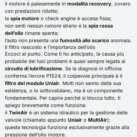
il motore è palesemente in
modalità recovery
, ovvero
con prestazioni ridotte;
la
spia motore
o
check engine
è accesa fissa;
non senti nessun rumore strano e la
spia rossa
dell’olio
rimane spenta;
l’auto non presenta una
fumosità allo scarico
anomala.
Il filtro nascosto e l’importanza dell’olio
Eccoci al punto. Come ti ho anticipato, la causa più
probabile dei tuoi problemi è quasi sempre legata al
circuito di lubrificazione
. Se la diagnosi in officina
conferma l’errore P1524, il colpevole principale è il
filtro del modulo Uniair
. Molti non sanno della sua
esistenza, o lo sottovalutano, ma è un componente
fondamentale. Per capire perché si blocca tutto, ti
spiego brevemente come funziona:
il
TwinAir
è un sistema idraulico per la gestione delle
valvole (chiamato appunto
Uniair
o
MultiAir
);
questa tecnologia funziona esclusivamente grazie alla
pressione dell’olio motore.