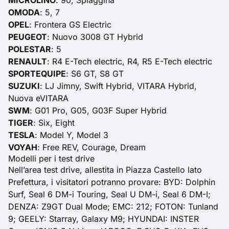
MICROLINO
: 90, Spiaggina
OMODA
: 5, 7
OPEL
: Frontera GS Electric
PEUGEOT
: Nuovo 3008 GT Hybrid
POLESTAR
: 5
RENAULT
: R4 E-Tech electric, R4, R5 E-Tech electric
SPORTEQUIPE
: S6 GT, S8 GT
SUZUKI
: LJ Jimny, Swift Hybrid, VITARA Hybrid,
Nuova eVITARA
SWM
: G01 Pro, G05, G03F Super Hybrid
TIGER
: Six, Eight
TESLA
: Model Y, Model 3
VOYAH
: Free REV, Courage, Dream
Modelli per i test drive
Nell’area test drive, allestita in Piazza Castello lato
Prefettura, i visitatori potranno provare: BYD: Dolphin
Surf, Seal 6 DM-i Touring, Seal U DM-i, Seal 6 DM-I;
DENZA: Z9GT Dual Mode; EMC: 212; FOTON: Tunland
9; GEELY: Starray, Galaxy M9; HYUNDAI: INSTER