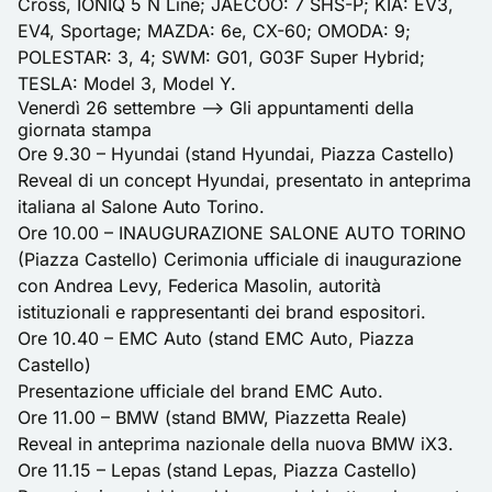
Cross, IONIQ 5 N Line; JAECOO: 7 SHS-P; KIA: EV3,
EV4, Sportage; MAZDA: 6e, CX-60; OMODA: 9;
POLESTAR: 3, 4; SWM: G01, G03F Super Hybrid;
TESLA: Model 3, Model Y.
Venerdì 26 settembre –> Gli appuntamenti della
giornata stampa
Ore 9.30 – Hyundai (stand Hyundai, Piazza Castello)
Reveal di un concept Hyundai, presentato in anteprima
italiana al Salone Auto Torino.
Ore 10.00 – INAUGURAZIONE SALONE AUTO TORINO
(Piazza Castello) Cerimonia ufficiale di inaugurazione
con Andrea Levy, Federica Masolin, autorità
istituzionali e rappresentanti dei brand espositori.
Ore 10.40 – EMC Auto (stand EMC Auto, Piazza
Castello)
Presentazione ufficiale del brand EMC Auto.
Ore 11.00 – BMW (stand BMW, Piazzetta Reale)
Reveal in anteprima nazionale della nuova BMW iX3.
Ore 11.15 – Lepas (stand Lepas, Piazza Castello)