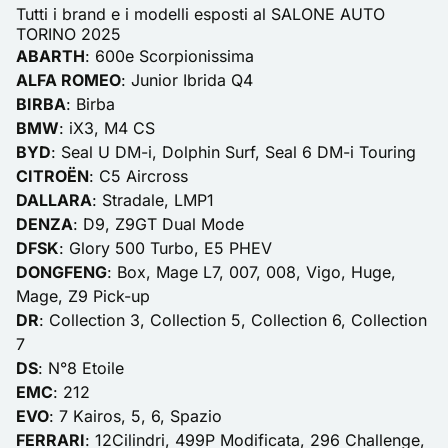
Tutti i brand e i modelli esposti al SALONE AUTO
TORINO 2025
ABARTH
: 600e Scorpionissima
ALFA ROMEO
: Junior Ibrida Q4
BIRBA
: Birba
BMW
: iX3, M4 CS
BYD
: Seal U DM-i, Dolphin Surf, Seal 6 DM-i Touring
CITROËN
: C5 Aircross
DALLARA
: Stradale, LMP1
DENZA
: D9, Z9GT Dual Mode
DFSK
: Glory 500 Turbo, E5 PHEV
DONGFENG
: Box, Mage L7, 007, 008, Vigo, Huge,
Mage, Z9 Pick-up
DR
: Collection 3, Collection 5, Collection 6, Collection
7
DS
: N°8 Etoile
EMC
: 212
EVO
: 7 Kairos, 5, 6, Spazio
FERRARI
: 12Cilindri, 499P Modificata, 296 Challenge,