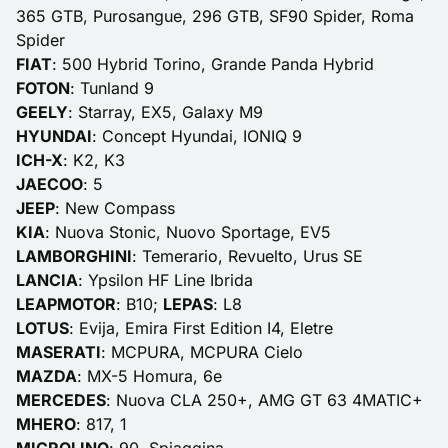
365 GTB, Purosangue, 296 GTB, SF90 Spider, Roma
Spider
FIAT
: 500 Hybrid Torino, Grande Panda Hybrid
FOTON
: Tunland 9
GEELY
: Starray, EX5, Galaxy M9
HYUNDAI
: Concept Hyundai, IONIQ 9
ICH-X
: K2, K3
JAECOO
: 5
JEEP
: New Compass
KIA
: Nuova Stonic, Nuovo Sportage, EV5
LAMBORGHINI
: Temerario, Revuelto, Urus SE
LANCIA
: Ypsilon HF Line Ibrida
LEAPMOTOR
: B10;
LEPAS
: L8
LOTUS
: Evija, Emira First Edition I4, Eletre
MASERATI
: MCPURA, MCPURA Cielo
MAZDA
: MX-5 Homura, 6e
MERCEDES
: Nuova CLA 250+, AMG GT 63 4MATIC+
MHERO
: 817, 1