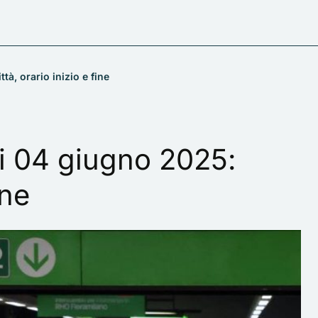
tà, orario inizio e fine
ti 04 giugno 2025:
ine