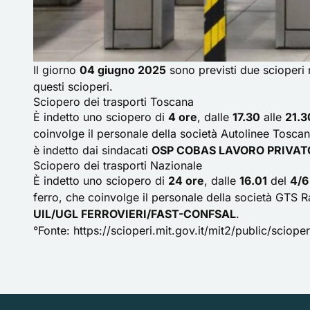
Il giorno
04 giugno 2025
sono previsti due scioperi ne
questi scioperi.
Sciopero dei trasporti Toscana
È indetto uno sciopero di
4 ore
, dalle
17.30
alle
21.3
coinvolge il personale della società Autolinee Toscan
è indetto dai sindacati
OSP COBAS LAVORO PRIVAT
Sciopero dei trasporti Nazionale
È indetto uno sciopero di
24 ore
, dalle
16.01
del
4/6
ferro, che coinvolge il personale della società GTS Ra
UIL/UGL FERROVIERI/FAST-CONFSAL
.
°Fonte:
https://scioperi.mit.gov.it/mit2/public/scioper