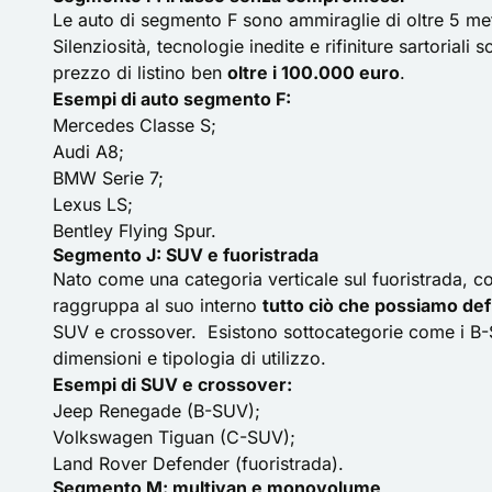
Le auto di segmento F sono ammiraglie di oltre 5 metri
Silenziosità, tecnologie inedite e rifiniture sartorial
prezzo di listino ben
oltre i 100.000 euro
.
Esempi di auto segmento F:
Mercedes Classe S;
Audi A8;
BMW Serie 7;
Lexus LS;
Bentley Flying Spur.
Segmento J: SUV e fuoristrada
Nato come una categoria verticale sul fuoristrada, c
raggruppa al suo interno
tutto ciò che possiamo defi
SUV e crossover. Esistono sottocategorie come i B-
dimensioni e tipologia di utilizzo.
Esempi di SUV e crossover:
Jeep Renegade
(B-SUV);
Volkswagen Tiguan (C-SUV);
Land Rover Defender (fuoristrada).
Segmento M: multivan e monovolume