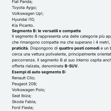
Fiat Panda;
Toyota Aygo;
Volkswagen Up!;
Hyundai i10;
Kia Picanto.
Segmento B: le versatili e compatte
Il segmento B rappresenta una delle categorie più a
che rimangono compatte ma che superano i 4 metri,
praticità
. Dispongono di
quattro posti comodi
e un b
cerca una vettura polivalente, principalmente orienta
percorrenze. Il segmento B al suo interno ospita anch
offerta rialzata, denominata
B-SUV
.
Esempi di auto segmento B:
Renault Clio;
Peugeot 208;
Volkswagen Polo;
Seat Ibiza;
Skoda Fabia;
Ford Fiesta;