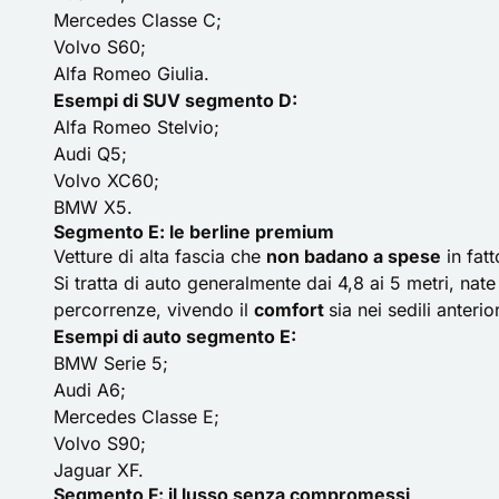
Mercedes Classe C;
Volvo S60;
Alfa Romeo Giulia.
Esempi di SUV segmento D:
Alfa Romeo Stelvio
;
Audi Q5;
Volvo XC60;
BMW X5.
Segmento E: le berline premium
Vetture di alta fascia che
non badano a spese
in fatt
Si tratta di auto generalmente dai 4,8 ai 5 metri, n
percorrenze, vivendo il
comfort
sia nei sedili anterio
Esempi di auto segmento E:
BMW Serie 5;
Audi A6;
Mercedes Classe E;
Volvo S90;
Jaguar XF.
Segmento F: il lusso senza compromessi