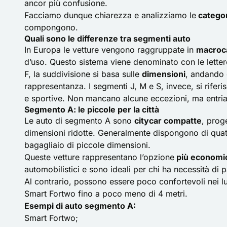
ancor più confusione.
Facciamo dunque chiarezza e analizziamo le
catego
compongono.
Quali sono le differenze tra segmenti auto
In Europa le vetture vengono raggruppate in
macroc
d’uso. Questo sistema viene denominato con le letter
F, la suddivisione si basa sulle
dimensioni
, andando 
rappresentanza. I segmenti J, M e S, invece, si rif
e sportive. Non mancano alcune eccezioni, ma entria
Segmento A: le piccole per la città
Le auto di segmento A sono
citycar
compatte
, prog
dimensioni ridotte. Generalmente dispongono di quatt
bagagliaio di piccole dimensioni.
Queste vetture rappresentano l’opzione
più economi
automobilistici e sono ideali per chi ha necessità di 
Al contrario, possono essere poco confortevoli nei lun
Smart Fortwo
fino a poco meno di 4 metri.
Esempi di auto segmento A:
Smart Fortwo;