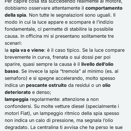
Per capire cosa sta succedendo realmente al motore,
dobbiamo osservare attentamente il
comportamento
della spia
. Non tutte le segnalazioni sono uguali. Il
modo in cui la luce appare e scompare è l’indizio
fondamentale, ci permette di stabilire la possibile
causa. In officina mi si presentano solitamente tre
scenari:
la
spia va e viene
: è il caso tipico. Se la luce compare
brevemente in curva, frenata o sui dossi per poi
sparire, quasi sempre la causa è il
livello dell’olio
basso
. Se invece la spia “tremola” al minimo (es. al
semaforo) e si spegne accelerando, molto spesso
indica un
pescante ostruito
da residui o un
olio
deteriorato
e denso;
lampeggia
regolarmente: attenzione a non
confondersi. Su molte vetture diesel (specialmente i
motori Fiat), un lampeggio ritmico della spia spesso
non indica un calo di pressione, ma segnala l’olio
degradato. La centralina ti avvisa che ha perso le sue