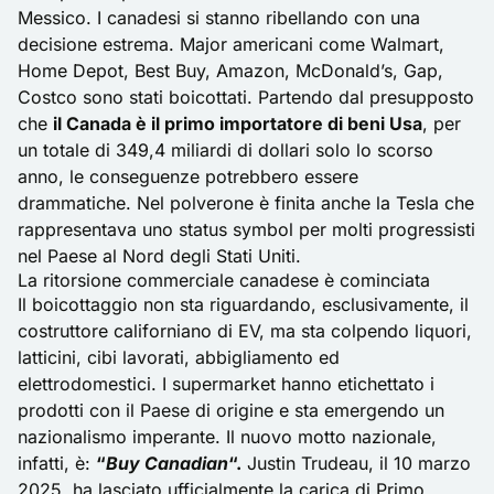
Messico. I canadesi si stanno ribellando con una
decisione estrema. Major americani come Walmart,
Home Depot, Best Buy, Amazon, McDonald’s, Gap,
Costco sono stati boicottati. Partendo dal presupposto
che
il Canada è il primo importatore di beni Usa
, per
un totale di 349,4 miliardi di dollari solo lo scorso
anno, le conseguenze potrebbero essere
drammatiche. Nel polverone è finita anche la Tesla che
rappresentava uno status symbol per molti progressisti
nel Paese al Nord degli Stati Uniti.
La ritorsione commerciale canadese è cominciata
Il boicottaggio non sta riguardando, esclusivamente, il
costruttore californiano di EV, ma sta colpendo liquori,
latticini, cibi lavorati, abbigliamento ed
elettrodomestici. I supermarket hanno etichettato i
prodotti con il Paese di origine e sta emergendo un
nazionalismo imperante. Il nuovo motto nazionale,
infatti, è:
“
Buy Canadian
“.
Justin Trudeau, il 10 marzo
2025, ha lasciato ufficialmente la carica di Primo