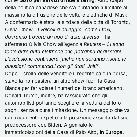
come
taxi o per servizi di ride sharing
. Altro colpo
della politica canadese che sta puntando a limitare al
massimo la diffusione delle vetture elettriche di Musk.
A confermarlo è stata la sindaca della città di Toronto,
Olivia Chow. “
I veicoli a noleggio, come i taxi,
dovranno trovare un tipo di auto diverso
– ha
affermato Olivia Chow all’agenzia
Reuters – Ci sono
tante altre auto elettriche che potranno acquistare.
L’esclusione continuerà finché non saranno risolte le
questioni commerciali con gli Stati Uniti
“.
Dopo il crollo delle vendite e il recente calo in borsa,
stavolta non basterà un altro show fuori la Casa
Bianca per far volare i numeri del
brand americano
.
Donald Trump, inoltre, ha rassicurato che gli
automobilisti potranno scegliere la vettura dei loro
sogni, senza alcuna limitazione. Un messaggio che va
controcorrente rispetto alla posizione assunta dal suo
predecessore Joe Biden. A gennaio le
immatricolazioni
della Casa di Palo Alto,
in Europa,