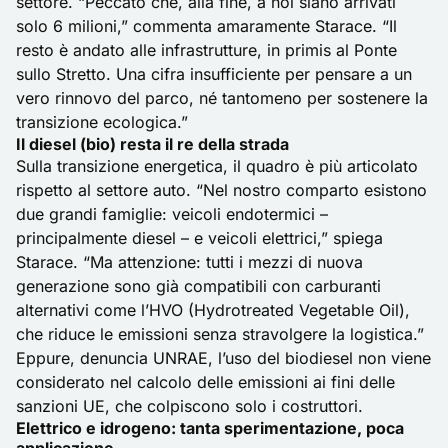
settore. “Peccato che, alla fine, a noi siano arrivati
solo 6 milioni,” commenta amaramente Starace. “Il
resto è andato alle infrastrutture, in primis al Ponte
sullo Stretto. Una cifra insufficiente per pensare a un
vero rinnovo del parco, né tantomeno per sostenere la
transizione ecologica.”
Il diesel (bio) resta il re della strada
Sulla transizione energetica, il quadro è più articolato
rispetto al settore auto. “Nel nostro comparto esistono
due grandi famiglie: veicoli endotermici –
principalmente diesel – e veicoli elettrici,” spiega
Starace. “Ma attenzione: tutti i mezzi di nuova
generazione sono già compatibili con carburanti
alternativi come l’HVO (Hydrotreated Vegetable Oil),
che riduce le emissioni senza stravolgere la logistica.”
Eppure, denuncia UNRAE, l’uso del biodiesel non viene
considerato nel calcolo delle emissioni ai fini delle
sanzioni UE, che colpiscono solo i costruttori.
Elettrico e idrogeno: tanta sperimentazione, poca