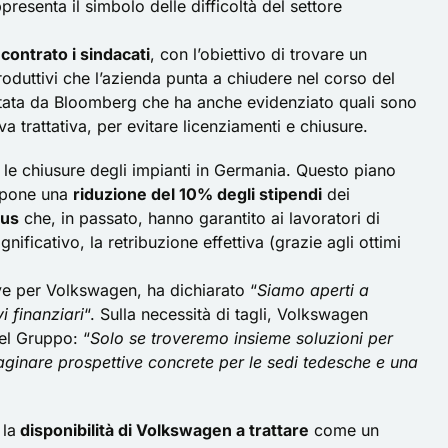
ppresenta il simbolo delle difficoltà del settore
ncontrato i sindacati
, con l’obiettivo di trovare un
produttivi che l’azienda punta a chiudere nel corso del
portata da Bloomberg che ha anche evidenziato quali sono
 trattativa, per evitare licenziamenti e chiusure.
 le chiusure degli impianti in Germania. Questo piano
propone una
riduzione del 10% degli stipendi
dei
nus
che, in passato, hanno garantito ai lavoratori di
ificativo, la retribuzione effettiva (grazie agli ottimi
ive per Volkswagen, ha dichiarato “
Siamo aperti a
i finanziari
“. Sulla necessità di tagli, Volkswagen
el Gruppo: “
Solo se troveremo insieme soluzioni per
maginare prospettive concrete per le sedi tedesche e una
 la
disponibilità di Volkswagen a trattare
come un