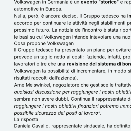
Volkswagen in Germania
è un
evento
“
storico
” e ra
automotive in Europa.
Nulla, però, è ancora deciso. Il Gruppo tedesco ha
i
accordo per continuare le attività negli stabilimenti 
prossimo futuro. La notizia dell’incontro è stata ri
le basi su cui Volkswagen intende intavolare una nuova
Cosa propone Volkswagen
Il Gruppo tedesco ha presentato un piano per evitare
prevede un taglio netto ai costi: l’azienda, infatti, 
lavoratori oltre che una
revisione del sistema di bo
Volkswagen la possibilità di incrementare, in modo sign
risultati raccolti dall’azienda).
Arne Meiswinkel, negoziatore che gestisce le trattat
qualsiasi discussione per raggiungere i nostri obiettiv
sembra non avere dubbi. Continua il rappresentate d
raggiungere i nostri obiettivi finanziari potremo im
possibile sicurezza dei posti di lavoro
“.
La risposta
Daniela Cavallo, rappresentate sindacale, ha definito