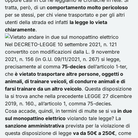
oppure casi in cui ne leggiamo le cronache in rete. Si
tratta, però, di un
comportamento molto pericoloso
per se stessi, per chi viene trasportato e per gli altri
utenti della strada ed infatti
la legge lo vieta
chiaramente
.
Nel
DECRETO-LEGGE 10 settembre 2021, n. 121
convertito con modificazioni dalla L. 9 novembre
2021, n. 156 (in G.U. 09/11/2021, n. 267)
si legge,
precisamente al comma
75-decies
dell’articolo 1-ter,
che
è vietato trasportare altre persone, oggetti o
animali, di trainare veicoli, di condurre animali e di
farsi trainare da un altro veicolo
. Questa disposizione
la si trova anche nella precedente
LEGGE 27 dicembre
2019, n. 160.
, all’articolo 1, comma 75-decies.
Cosa accade, quindi, in termini di multe se si va
in due
sul monopattino elettrico
violando tale legge? La
sanzione amministrativa
prevista per la violazione di
questa disposizione di legge
va da 50€ a 250€
, come