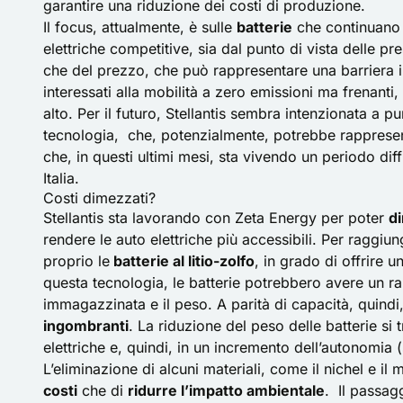
garantire una riduzione dei costi di produzione.
Il focus, attualmente, è sulle
batterie
che continuano 
elettriche competitive, sia dal punto di vista delle p
che del prezzo, che può rappresentare una barriera im
interessati alla mobilità a zero emissioni ma frenanti
alto. Per il futuro, Stellantis sembra intenzionata a pu
tecnologia, che, potenzialmente, potrebbe rappresen
che, in questi ultimi mesi, sta vivendo un periodo dif
Italia
.
Costi dimezzati?
Stellantis
sta lavorando con Zeta Energy
per poter
di
rendere le auto elettriche più accessibili. Per raggiu
proprio le
batterie al litio-zolfo
, in grado di offrire 
questa tecnologia, le batterie potrebbero avere un ra
immagazzinata e il peso. A parità di capacità, quindi
ingombranti
. La riduzione del peso delle batterie si
elettriche e, quindi, in un incremento dell’autonomia (
L’eliminazione di alcuni materiali, come il nichel e i
costi
che di
ridurre l’impatto ambientale
. Il passag