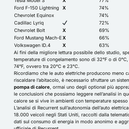
Tesla Model S
X
77%
Ford F-150 Lightning
X
74%
Chevrolet Equinox
74%
Cadillac Lyriq
72%
Chevrolet Bolt
X
69%
Ford Mustang Mach-E
X
66%
Volkswagen ID.4
X
63%
Ai fini della migliore lettura possibile dello studio, s
temperature di congelamento sono di 32°F o di 0°C, m
74°F, ovvero tra 20°C e 23°C.
Ricordiamo che le auto elettriche producono meno cal
riscaldare l’abitacolo, è necessario sfruttare un si
pompa di calore
, ormai uno degli optional più apprezz
le conclusioni che possiamo leggere nell’analisi in qu
calore se si vive in ambienti con temperature spesso 
L’analisi di Recurrent sull’autonomia dell’auto elettric
18.000 veicoli negli Stati Uniti, raccolti dalla telema
dati sul consumo di energia in modo anonimo e aggre
ufficiale di Recurrent
.