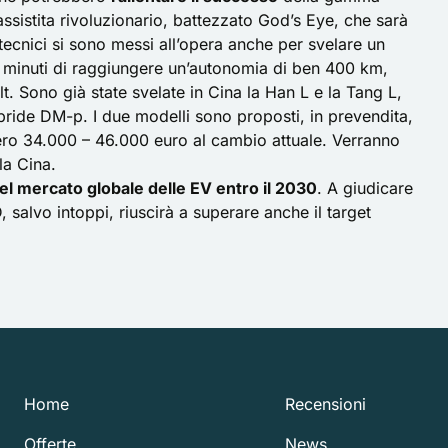
assistita rivoluzionario, battezzato God’s Eye, che sarà
I tecnici si sono messi all’opera anche per svelare un
5 minuti di raggiungere un’autonomia di ben 400 km,
lt. Sono già state svelate in Cina la Han L e la Tang L,
ibride DM-p. I due modelli sono proposti, in prevendita,
ro 34.000 – 46.000 euro al cambio attuale. Verranno
la Cina.
del mercato globale delle EV entro il 2030
. A giudicare
D
, salvo intoppi, riuscirà a superare anche il target
Home
Recensioni
Offerte
News