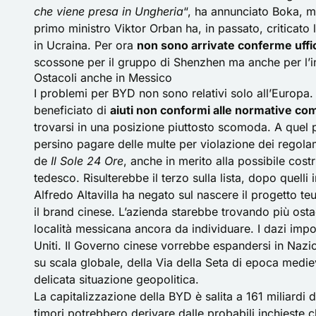
che viene presa in Ungheria
“, ha annunciato Boka, mi
primo ministro Viktor Orban ha, in passato, criticato 
in Ucraina. Per ora
non sono arrivate conferme uffic
scossone per il gruppo di Shenzhen ma anche per l’int
Ostacoli anche in Messico
I problemi per BYD non sono relativi solo all’Europa. 
beneficiato di
aiuti non conformi alle normative co
trovarsi in una posizione piuttosto scomoda. A quel
persino pagare delle multe per violazione dei regola
de
Il Sole 24 Ore
, anche in merito alla possibile cos
tedesco. Risulterebbe il terzo sulla lista, dopo quelli
Alfredo Altavilla ha negato sul nascere il progetto teu
il brand cinese. L’azienda starebbe trovando più osta
località messicana ancora da individuare. I
dazi
impos
Uniti. Il Governo cinese vorrebbe espandersi in Nazioni
su scala globale, della Via della Seta di epoca mediev
delicata situazione geopolitica.
La capitalizzazione della BYD è salita a 161 miliardi di
timori potrebbero derivare dalle probabili inchieste