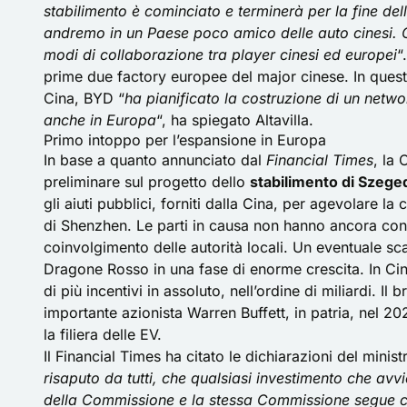
stabilimento è cominciato e terminerà per la fine dell
andremo in un Paese poco amico delle auto cinesi. C
modi di collaborazione tra player cinesi ed europei
“
prime due factory europee del major cinese. In quest
Cina, BYD “
ha pianificato la costruzione di un netwo
anche in Europa
“, ha spiegato Altavilla.
Primo intoppo per l’espansione in Europa
In base a quanto annunciato dal
Financial Times
, la
preliminare sul progetto dello
stabilimento di Szeged
gli aiuti pubblici, forniti dalla Cina, per agevolare l
di Shenzhen. Le parti in causa non hanno ancora confe
coinvolgimento delle autorità locali. Un eventuale s
Dragone Rosso in una fase di enorme crescita. In Ci
di più incentivi in assoluto, nell’ordine di miliardi. I
importante azionista Warren Buffett, in patria, nel 2
la filiera delle EV.
Il Financial Times ha citato le dichiarazioni del minis
risaputo da tutti, che qualsiasi investimento che av
della Commissione e la stessa Commissione segue con