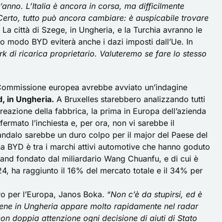
’anno. L’Italia è ancora in corsa, ma difficilmente
erto, tutto può ancora cambiare: è auspicabile trovare
. La città di Szege, in Ungheria, e la Turchia avranno le
o modo BYD eviterà anche i dazi imposti dall’Ue. In
rk di ricarica proprietario. Valuteremo se fare lo stesso
 Commissione europea avrebbe avviato un’indagine
, in Ungheria.
A Bruxelles starebbero analizzando tutti
a creazione della fabbrica, la prima in Europa dell’azienda
rmato l’inchiesta e, per ora, non vi sarebbe il
candalo sarebbe un duro colpo per il major del Paese del
na BYD è tra i marchi attivi automotive che hanno goduto
l brand fondato dal miliardario Wang Chuanfu, e di cui è
024, ha raggiunto il 16% del mercato totale e il 34% per
tro per l’Europa, Janos Boka. “
Non c’è da stupirsi, ed è
viene in Ungheria appare molto rapidamente nel radar
 doppia attenzione ogni decisione di aiuti di Stato