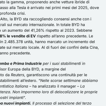
iato la gamma, proponendo anche vetture ibride di
rpasso alla Tesla è arrivato nei primi mesi del 2025, dove
profonda crisi.
lo Alto, la BYD sta raccogliendo consensi anche con i
trali sul mercato internazionale. In totale BYD ha
do un aumento del 41,26% rispetto al 2023. Sebbene
08% le vendite di EV
rispetto all’anno precedente. Le
 in 2.485.378 unità, hanno marcato un incremento del
te sul mercato locale. Al di fuori dei confini della Cina,
l’anno precedente.
Brembo e Prima Industrie
per i suoi stabilimenti in
dvisor Europa della BYD, a margine del
ato da
Reuters
, garantiscono una continuità per le
abilimenti all’estero. “
Nelle scorse settimane abbiamo
ntistica italiana
– ha analizzato il manager –
La
etenza. Non imporremo loro di delocalizzare le proprie
ostri impianti
“.
pa nuovi impianti.
Il processo di selezione del terzo