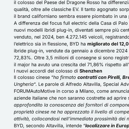
il colosso del Paese del Dragone Rosso ha differenz
qualità, oltre alle classiche EV. Il tanto agognato so
il brand californiano sembra essere piombato in una 
A differenza del focus full electric della Casa di Pa
nuovi modelli ibridi plug-in, diventati sempre più cen
venduto, nel 2024, ben 4.272.145 veicoli, registran
l’elettrico sia in flessione, BYD ha
migliorato del 12,
ibride plug-in, vendute da gennaio a dicembre 2024
72,83%. Oltre 3,5 milioni di consegne si sono registra
il major ha avuto una crescita del 71,86% rispetto al
I nuovi accordi del colosso di
Shenzhen
Il colosso cinese “
ha firmato
contratti con Pirelli, 
Ungheria
“. Le parole di Alfredo Altavilla, Special A
FORUMAutoMotive in corso a Milano, come annunci
aziende italiane che non saranno costrette ad aprire st
approfondito la conoscenza dei fornitori di compone
proprietà cinese ne ha apprezzato il livello di comp
attività, collocandosi nell’immediata prossimità dei n
BYD, secondo Altavilla, intende “
localizzare in Euro