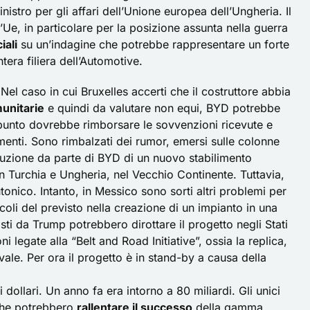
nistro per gli affari dell’Unione europea dell’Ungheria. Il
l’Ue, in particolare per la posizione assunta nella guerra
iali
su un’indagine che potrebbe rappresentare un forte
era filiera dell’Automotive.
Nel caso in cui Bruxelles accerti che il costruttore abbia
munitarie
e quindi da valutare non equi, BYD potrebbe
 punto dovrebbe rimborsare le sovvenzioni ricevute e
menti. Sono rimbalzati dei rumor, emersi sulle colonne
truzione da parte di BYD di un nuovo stabilimento
 in Turchia e Ungheria, nel Vecchio Continente. Tuttavia,
tonico. Intanto, in Messico sono sorti altri problemi per
coli del previsto nella creazione di un impianto in una
ti da Trump potrebbero dirottare il progetto negli Stati
 legate alla “Belt and Road Initiative”, ossia la replica,
ale. Per ora il progetto è in stand-by a causa della
 dollari. Un anno fa era intorno a 80 miliardi. Gli unici
 che potrebbero
rallentare il successo
della gamma