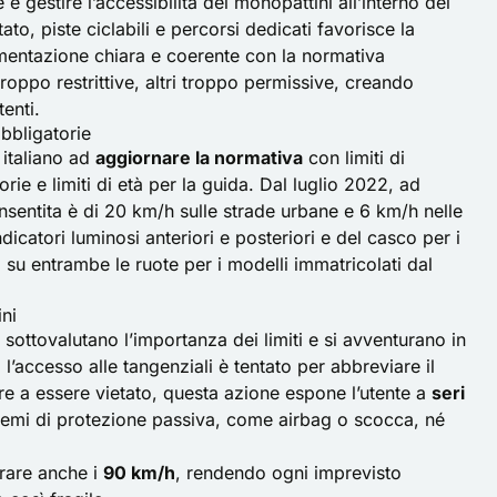
 gestire l’accessibilità dei monopattini all’interno del
tato, piste ciclabili e percorsi dedicati favorisce la
mentazione chiara e coerente con la normativa
oppo restrittive, altri troppo permissive, creando
enti.
obbligatorie
 italiano ad
aggiornare la normativa
con limiti di
orie e limiti di età per la guida. Dal luglio 2022, ad
nsentita è di 20 km/h sulle strade urbane e 6 km/h nelle
dicatori luminosi anteriori e posteriori e del casco per i
no su entrambe le ruote per i modelli immatricolati dal
ni
sottovalutano l’importanza dei limiti e si avventurano in
l’accesso alle tangenziali è tentato per abbreviare il
tre a essere vietato, questa azione espone l’utente a
seri
temi di protezione passiva, come airbag o scocca, né
erare anche i
90 km/h
, rendendo ogni imprevisto