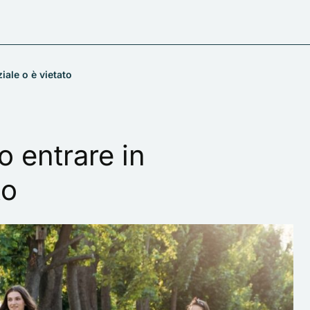
iale o è vietato
o entrare in
to