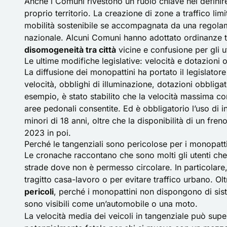
Anche i Comuni rivestono un ruolo chiave nel definire e
proprio territorio. La creazione di zone a traffico limi
mobilità sostenibile se accompagnata da una regola
nazionale. Alcuni Comuni hanno adottato ordinanze tr
disomogeneità tra città
vicine e confusione per gli ut
Le ultime modifiche legislative: velocità e dotazioni 
La diffusione dei monopattini ha portato il legislatore
velocità, obblighi di illuminazione, dotazioni obbligat
esempio, è stato stabilito che la velocità massima co
aree pedonali consentite. Ed è obbligatorio l’uso di in
minori di 18 anni, oltre che la disponibilità di un fre
2023 in poi.
Perché le tangenziali sono pericolose per i monopatti
Le cronache raccontano che sono molti gli utenti che 
strade dove non è permesso circolare. In particolare, 
tragitto casa-lavoro o per evitare traffico urbano. Ol
pericoli
, perché i monopattini non dispongono di sis
sono visibili come un’automobile o una moto.
La velocità media dei veicoli in tangenziale può sup