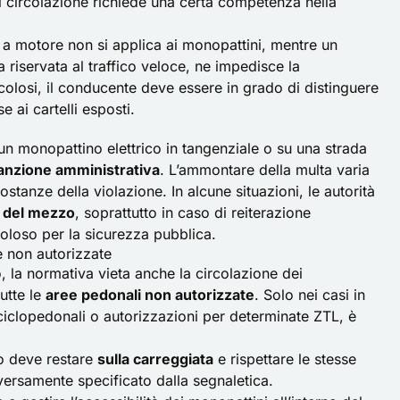
di circolazione richiede una certa competenza nella
i a motore non si applica ai monopattini, mentre un
 riservata al traffico veloce, ne impedisce la
colosi, il conducente deve essere in grado di distinguere
 ai cartelli esposti.
 un
monopattino elettrico
in tangenziale o su una strada
anzione amministrativa
. L’ammontare della multa varia
stanze della violazione. In alcune situazioni, le autorità
 del mezzo
, soprattutto in caso di reiterazione
coloso per la sicurezza pubblica.
e non autorizzate
o, la normativa vieta anche la circolazione dei
tutte le
aree pedonali non autorizzate
. Solo nei casi in
ciclopedonali o autorizzazioni per determinate
ZTL
, è
no deve restare
sulla carreggiata
e rispettare le stesse
iversamente specificato dalla segnaletica.