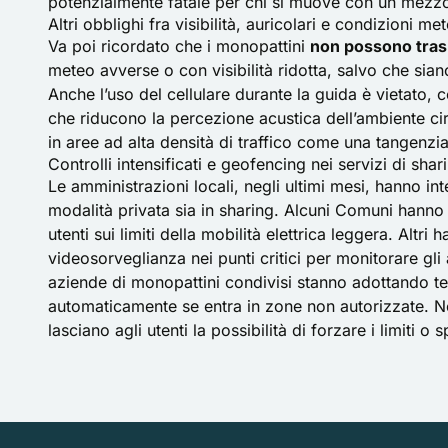
potenzialmente fatale per chi si muove con un mezzo 
Altri obblighi fra visibilità, auricolari e condizioni me
Va poi ricordato che i monopattini
non possono tras
meteo avverse o con visibilità ridotta, salvo che sian
Anche l’uso del cellulare durante la guida è vietato, c
che riducono la percezione acustica dell’ambiente ci
in aree ad alta densità di traffico come una tangenzi
Controlli intensificati e geofencing nei servizi di shar
Le amministrazioni locali, negli ultimi mesi, hanno inte
modalità privata sia in sharing. Alcuni Comuni hanno
utenti sui limiti della mobilità elettrica leggera. Altri 
videosorveglianza nei punti critici per monitorare gli
aziende di monopattini condivisi stanno adottando t
automaticamente se entra in zone non autorizzate. Non
lasciano agli utenti la possibilità di forzare i limiti o 