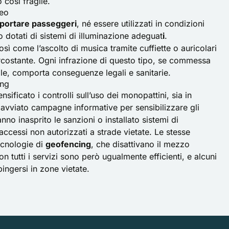
così fragile.
teo
portare passeggeri
, né essere utilizzati in condizioni
o dotati di sistemi di illuminazione adeguat
i
.
osì come l’ascolto di musica tramite cuffiette o auricolari
rcostante. Ogni infrazione di questo tipo, se commessa
ale, comporta conseguenze legali e sanitarie.
ing
nsificato i controlli sull’uso dei monopattini, sia in
 avviato campagne informative per sensibilizzare gli
hanno inasprito le sanzioni o installato sistemi di
 accessi non autorizzati a strade vietate. Le stesse
ecnologie di
geofencing
, che disattivano il mezzo
 tutti i servizi sono però ugualmente efficienti, e alcuni
spingersi in zone vietate.