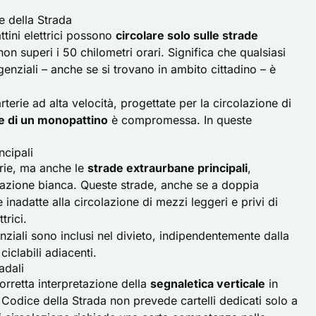
e della Strada
tini elettrici possono
circolare solo sulle strade
non superi i 50 chilometri orari. Significa che qualsiasi
ngenziali – anche se si trovano in ambito cittadino – è
arterie ad alta velocità, progettate per la circolazione di
e di un monopattino
è compromessa. In queste
ncipali
prie, ma anche le
strade extraurbane principali
,
razione bianca. Queste strade, anche se a doppia
inadatte alla circolazione di mezzi leggeri e privi di
trici.
enziali sono inclusi nel divieto, indipendentemente dalla
iclabili adiacenti.
adali
orretta interpretazione della
segnaletica verticale
in
Il Codice della Strada non prevede cartelli dedicati solo a