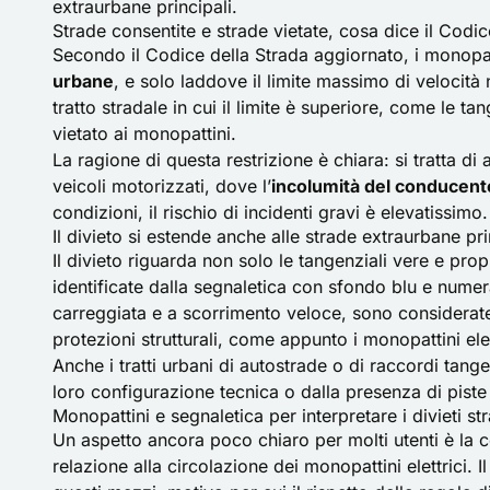
extraurbane principali.
Strade consentite e strade vietate, cosa dice il Codic
Secondo il Codice della Strada aggiornato, i monopat
urbane
, e solo laddove il limite massimo di velocità 
tratto stradale in cui il limite è superiore, come le ta
vietato ai monopattini.
La ragione di questa restrizione è chiara: si tratta di 
veicoli motorizzati, dove l’
incolumità del conducent
condizioni, il rischio di incidenti gravi è elevatissimo.
Il divieto si estende anche alle strade extraurbane pri
Il divieto riguarda non solo le tangenziali vere e pro
identificate dalla segnaletica con sfondo blu e nume
carreggiata e a scorrimento veloce, sono considerate 
protezioni strutturali, come appunto i monopattini elet
Anche i tratti urbani di autostrade o di raccordi tang
loro configurazione tecnica o dalla presenza di piste c
Monopattini e segnaletica per interpretare i divieti str
Un aspetto ancora poco chiaro per molti utenti è la c
relazione alla circolazione dei monopattini elettrici. 