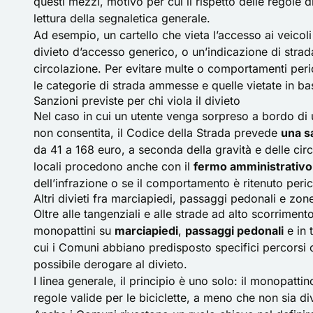
questi mezzi, motivo per cui il rispetto delle regole 
lettura della segnaletica generale.
Ad esempio, un cartello che vieta l’accesso ai veicol
divieto d’accesso generico, o un’indicazione di strada
circolazione. Per evitare multe o comportamenti peri
le categorie di strada ammesse e quelle vietate in base
Sanzioni previste per chi viola il divieto
Nel caso in cui un utente venga sorpreso a bordo di
non consentita, il Codice della Strada prevede
una s
da 41 a 168 euro, a seconda della gravità e delle circo
locali procedono anche con il
fermo amministrativo
dell’infrazione o se il comportamento è ritenuto peri
Altri divieti fra marciapiedi, passaggi pedonali e zon
Oltre alle tangenziali e alle strade ad alto scorriment
monopattini su
marciapiedi
,
passaggi pedonali
e in 
cui i Comuni abbiano predisposto specifici percorsi 
possibile derogare al divieto.
I linea generale, il principio è uno solo: il monopatti
regole valide per le biciclette, a meno che non sia d