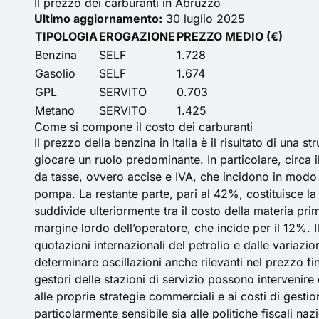
Il prezzo dei carburanti in Abruzzo
Ultimo aggiornamento:
30 luglio 2025
TIPOLOGIA
EROGAZIONE
PREZZO MEDIO (€)
Benzina
SELF
1.728
Gasolio
SELF
1.674
GPL
SERVITO
0.703
Metano
SERVITO
1.425
Come si compone il costo dei carburanti
Il prezzo della benzina in Italia è il risultato di una
giocare un ruolo predominante. In particolare, circa 
da tasse, ovvero accise e IVA, che incidono in modo 
pompa. La restante parte, pari al 42%, costituisce la
suddivide ulteriormente tra il costo della materia pri
margine lordo dell’operatore, che incide per il 12%. I
quotazioni internazionali del petrolio e dalle variazi
determinare oscillazioni anche rilevanti nel prezzo fin
gestori delle stazioni di servizio possono intervenir
alle proprie strategie commerciali e ai costi di gestio
particolarmente sensibile sia alle politiche fiscali naz