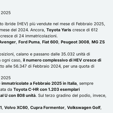
o 2025
uto ibride (HEV) più vendute nel mese di Febbraio 2025,
o mese del 2024. Ancora,
Toyota Yaris
cresce di 612
cresce di 24 immatricolazioni.
Avenger
,
Ford Puma
,
Fiat 600
,
Peugeot 3008
,
MG ZS
posizioni, calano e passano dalle 35.032 unità di
In ogni caso,
il numero complessivo di HEV cresce di
tto alle 56.347 di Febbraio 2024, per una quota di
o 2025
immatricolate a Febbraio 2025 in Italia
, sempre
pata da
Toyota C-HR con 1.203 esemplari
al U con 808 unità
. Sul terzo gradino del podio, invece,
1
,
Volvo XC60
,
Cupra Formentor
,
Volkswagen Golf
,