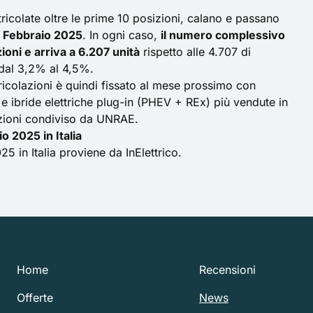
ricolate oltre le prime 10 posizioni, calano e passano
i Febbraio 2025
. In ogni caso,
il numero complessivo
oni e arriva a 6.207 unità
rispetto alle 4.707 di
dal 3,2% al 4,5%.
icolazioni è quindi fissato al mese prossimo con
) e ibride elettriche plug-in (PHEV + REx) più vendute in
azioni condiviso da UNRAE.
o 2025 in Italia
5 in Italia
proviene da
InElettrico
.
Home
Recensioni
Offerte
News