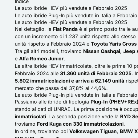
Indice
Le auto ibride HEV più vendute a Febbraio 2025
Le auto ibride Plug-In più vendute in Italia a Febbrai
Le auto ibride HEV più vendute a Febbraio 2025
Nel dettaglio, la
Fiat Panda
è al primo posto tra le a
con un incremento di 1.237 unità rispetto allo stess
unità rispetto a Febbraio 2024 e
Toyota Yaris Cross
Tra gli altri modelli, troviamo
Nissan Qashqai
,
Jeep 
e
Alfa Romeo Junior
.
Le altre ibride HEV immatricolate, oltre le prime 10 
Febbraio 2024 alle
31.360 unità di Febbraio 2025
. 
5.802 immatricolazioni e arriva a 62.149 unità
rispe
mercato che passa dal 37,8% al 44,6%.
Le auto ibride Plug-In più vendute in Italia a Febbrai
Passiamo alle ibride di tipologia
Plug-In (PHEV+REx) 
stando ai dati di UNRAE. La prima posizione è occu
immatricolati
. La seconda posizione vede la
BYD Se
troviamo
Ford Kuga con 330 immatricolazioni
.
In ordine, troviamo poi
Volkswagen Tiguan
,
BMW X