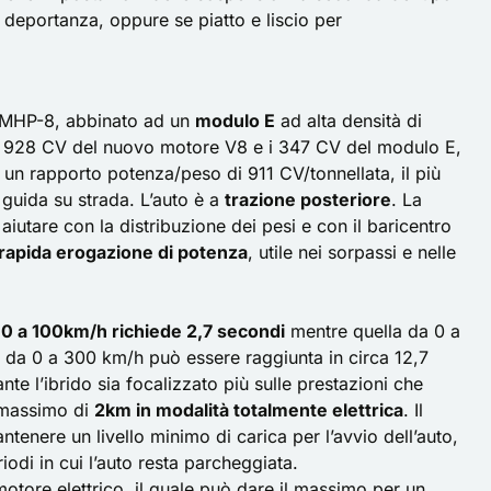
 deportanza, oppure se piatto e liscio per
MHP-8, abbinato ad un
modulo E
ad alta densità di
, i 928 CV del nuovo motore V8 e i 347 CV del modulo E,
 un rapporto potenza/peso di 911 CV/tonnellata, il più
guida su strada. L’auto è a
trazione posteriore
. La
aiutare con la distribuzione dei pesi e con il baricentro
rapida erogazione di potenza
, utile nei sorpassi e nelle
 0 a 100km/h richiede 2,7 secondi
mentre quella da 0 a
e da 0 a 300 km/h può essere raggiunta in circa 12,7
nte l’ibrido sia focalizzato più sulle prestazioni che
 massimo di
2km in modalità totalmente elettrica
. Il
ntenere un livello minimo di carica per l’avvio dell’auto,
iodi in cui l’auto resta parcheggiata.
motore elettrico, il quale può dare il massimo per un