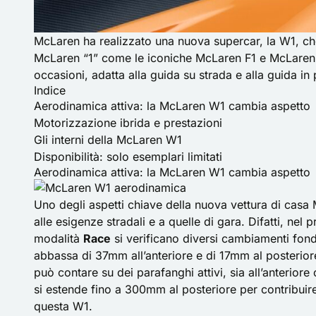
McLaren ha realizzato una nuova supercar, la W1, che s
McLaren “1” come le iconiche McLaren F1 e
McLaren
occasioni, adatta alla guida su strada e alla guida in
Indice
Aerodinamica attiva: la McLaren W1 cambia aspetto
Motorizzazione ibrida e prestazioni
Gli interni della McLaren W1
Disponibilità: solo esemplari limitati
Aerodinamica attiva: la McLaren W1 cambia aspetto
Uno degli aspetti chiave della nuova vettura di casa 
alle esigenze stradali e a quelle di gara. Difatti, ne
modalità
Race
si verificano diversi cambiamenti fond
abbassa di 37mm all’anteriore e di 17mm al posterior
può contare su dei parafanghi attivi, sia all’anteriore
si estende fino a 300mm al posteriore per contribuire
questa W1.