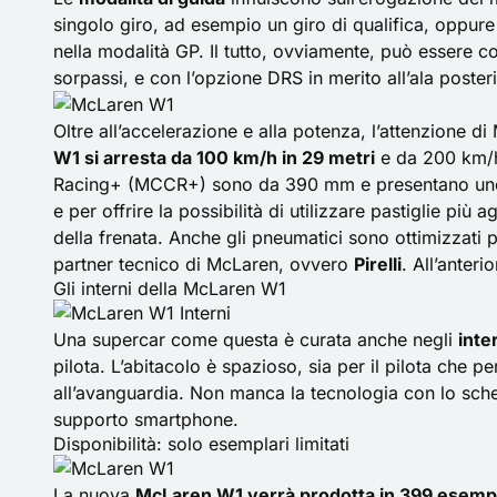
singolo giro, ad esempio un giro di qualifica, oppur
nella modalità GP. Il tutto, ovviamente, può essere 
sorpassi, e con l’opzione DRS in merito all’ala poster
Oltre all’accelerazione e alla potenza, l’attenzione di
W1 si arresta da 100 km/h in 29 metri
e da 200 km/h
Racing+ (MCCR+) sono da 390 mm e presentano u
e per offrire la possibilità di utilizzare pastiglie più 
della frenata. Anche gli pneumatici sono ottimizzati
partner tecnico di McLaren, ovvero
Pirelli
. All’anter
Gli interni della McLaren W1
Una supercar come questa è curata anche negli
inte
pilota. L’abitacolo è spazioso, sia per il pilota che p
all’avanguardia. Non manca la tecnologia con lo scher
supporto smartphone.
Disponibilità: solo esemplari limitati
La nuova
McLaren W1 verrà prodotta in 399 esempl