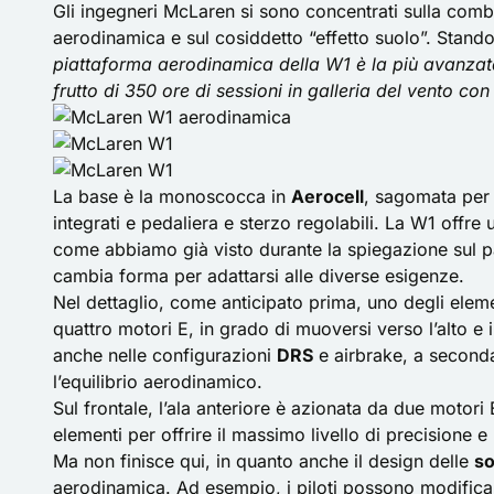
Gli ingegneri McLaren si sono concentrati sulla comb
aerodinamica e sul cosiddetto “effetto suolo”. Stando
piattaforma aerodinamica della W1 è la più avanzat
frutto di 350 ore di sessioni in galleria del vento con
La base è la monoscocca in
Aerocell
, sagomata per 
integrati e pedaliera e sterzo regolabili. La W1 offr
come abbiamo già visto durante la spiegazione sul p
cambia forma per adattarsi alle diverse esigenze.
Nel dettaglio, come anticipato prima, uno degli eleme
quattro motori E, in grado di muoversi verso l’alto e 
anche nelle configurazioni
DRS
e airbrake, a seconda
l’equilibrio aerodinamico.
Sul frontale, l’ala anteriore è azionata da due motori 
elementi per offrire il massimo livello di precisione e
Ma non finisce qui, in quanto anche il design delle
so
aerodinamica. Ad esempio, i piloti possono modificar