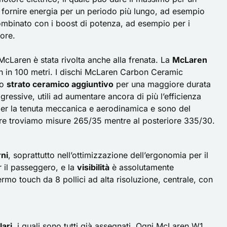
e fornire energia per un periodo più lungo, ad esempio
combinato con i boost di potenza, ad esempio per i
iore.
 McLaren è stata rivolta anche alla frenata. La
McLaren
 in 100 metri. I dischi McLaren Carbon Ceramic
no
strato ceramico aggiuntivo
per una maggiore durata
aggressive, utili ad aumentare ancora di più l’efficienza
 per la tenuta meccanica e aerodinamica e sono del
iore troviamo misure 265/35 mentre al posteriore 335/30.
rni
, soprattutto nell’ottimizzazione dell’ergonomia per il
er il passeggero, e la
visibilità
è assolutamente
mo touch da 8 pollici ad alta risoluzione, centrale, con
ari
, i quali sono tutti già assegnati. Ogni McLaren W1