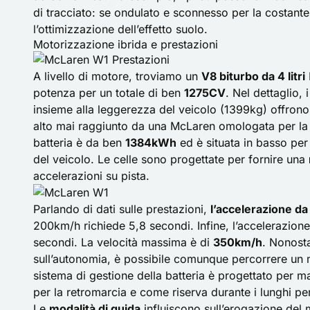
di tracciato: se ondulato e sconnesso per la costante
l’ottimizzazione dell’effetto suolo.
Motorizzazione ibrida e prestazioni
A livello di motore, troviamo un
V8 biturbo da 4 litri
potenza per un totale di ben
1275CV
. Nel dettaglio
insieme alla leggerezza del veicolo (1399kg) offrono
alto mai raggiunto da una McLaren omologata per la 
batteria è da ben
1384kWh
ed è situata in basso per 
del veicolo. Le celle sono progettate per fornire una
accelerazioni su pista.
Parlando di dati sulle prestazioni,
l’accelerazione da
200km/h richiede 5,8 secondi. Infine, l’accelerazion
secondi. La velocità massima è di
350km/h
. Nonosta
sull’autonomia, è possibile comunque percorrere un
sistema di gestione della batteria è progettato per ma
per la retromarcia e come riserva durante i lunghi per
Le
modalità di guida
influiscono sull’erogazione del 