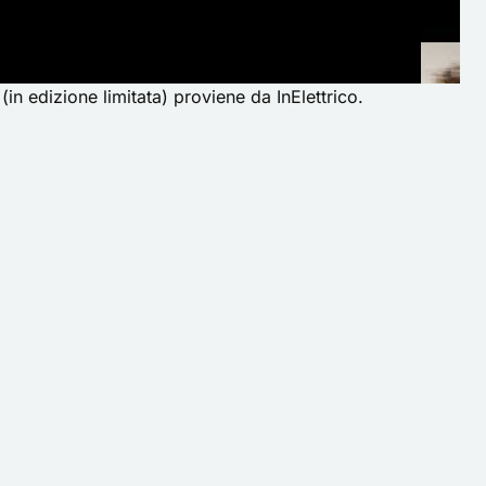
in edizione limitata)
proviene da
InElettrico
.
Home
Recensioni
Offerte
News
Ricerca auto
Chi siamo