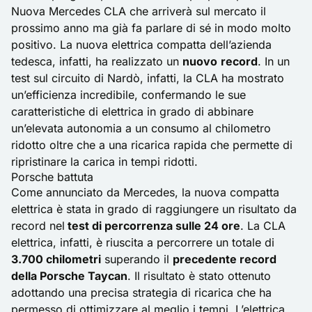
Nuova Mercedes CLA che arriverà sul mercato il
prossimo anno ma già fa parlare di sé in modo molto
positivo. La nuova elettrica compatta dell’azienda
tedesca, infatti, ha realizzato un
nuovo
record
. In un
test sul circuito di Nardò, infatti, la CLA ha mostrato
un’efficienza incredibile, confermando le sue
caratteristiche di elettrica in grado di abbinare
un’elevata autonomia a un consumo al chilometro
ridotto oltre che a una ricarica rapida che permette di
ripristinare la carica in tempi ridotti.
Porsche battuta
Come annunciato da Mercedes, la nuova compatta
elettrica è stata in grado di raggiungere un risultato da
record nel
test di percorrenza sulle 24 ore
. La CLA
elettrica, infatti, è riuscita a percorrere un totale di
3.700 chilometri
superando il
precedente record
della Porsche Taycan
. Il risultato è stato ottenuto
adottando una precisa strategia di ricarica che ha
permesso di ottimizzare al meglio i tempi. L’elettrica