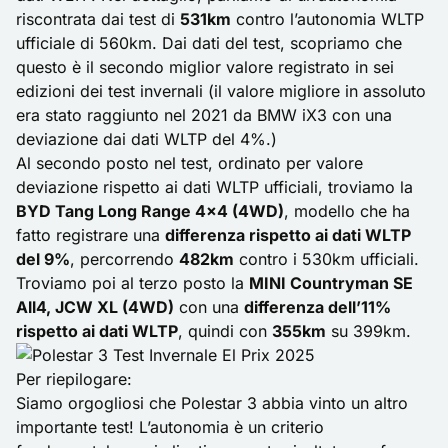
riscontrata dai test di
531km
contro l’autonomia WLTP
ufficiale di 560km. Dai dati del test, scopriamo che
questo è il secondo miglior valore registrato in sei
edizioni dei test invernali (il valore migliore in assoluto
era stato raggiunto nel 2021 da BMW iX3 con una
deviazione dai dati WLTP del 4%.)
Al secondo posto nel test, ordinato per valore
deviazione rispetto ai dati WLTP ufficiali, troviamo la
BYD Tang Long Range 4×4 (4WD)
, modello che ha
fatto registrare una
differenza rispetto ai dati WLTP
del 9%
, percorrendo
482km
contro i 530km ufficiali.
Troviamo poi al terzo posto la
MINI Countryman SE
All4, JCW XL (4WD)
con una
differenza dell’11%
rispetto ai dati WLTP
, quindi con
355km
su 399km.
Per riepilogare:
Siamo orgogliosi che Polestar 3 abbia vinto un altro
importante test! L’autonomia è un criterio