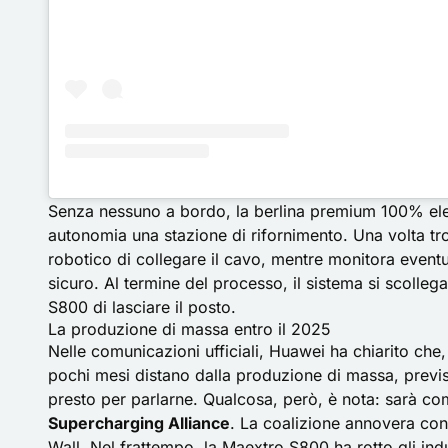
Senza nessuno a bordo, la berlina premium 100% elett
autonomia una stazione di rifornimento. Una volta tr
robotico di collegare il cavo, mentre monitora event
sicuro. Al termine del processo, il sistema si scolle
S800 di lasciare il posto.
La produzione di massa entro il 2025
Nelle comunicazioni ufficiali, Huawei ha chiarito che, 
pochi mesi distano dalla produzione di massa, previst
presto per parlarne. Qualcosa, però, è nota: sarà com
Supercharging Alliance
. La coalizione annovera con
Wall. Nel frattempo, la Maextro S800 ha rotto gli in