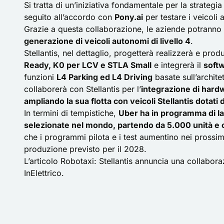
Si tratta di un’iniziativa fondamentale per la strategia 
seguito all’accordo con
Pony.ai
per testare i veicoli
Grazie a questa collaborazione, le aziende potranno
generazione di veicoli autonomi di livello 4
.
Stellantis, nel dettaglio, progetterà realizzerà e prod
Ready, K0 per LCV e STLA Small
e integrerà il
soft
funzioni
L4 Parking ed L4 Driving
basate sull’archit
collaborerà con Stellantis per l’
integrazione di hard
ampliando la sua flotta con veicoli Stellantis dotat
In termini di tempistiche,
Uber ha in programma di lanc
selezionate nel mondo, partendo da 5.000 unità e con
che i programmi pilota e i test aumentino nei prossim
produzione previsto per il 2028.
L’articolo
Robotaxi: Stellantis annuncia una collabo
InElettrico
.