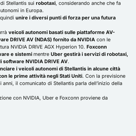
di Stellantis sui
robotaxi
, considerando anche che fa
 autonomi in Europa.
 quindi
unire i diversi punti di forza per una futura
urrà
veicoli autonomi basati sulle piattaforme AV-
ware DRIVE AV (NDAS) fornito da NVIDIA
con le
ettura NVIDIA DRIVE AGX Hyperion 10.
Foxconn
ware e sistemi
mentre
Uber gestirà i servizi di robotaxi,
i di software NVIDIA DRIVE AV
.
iare i veicoli autonomi di Stellantis in alcune città
 le prime attività negli Stati Uniti
. Con la previsione
i anni,
il comunicato di Stellantis
parla dell’inizio della
razione con NVIDIA, Uber e Foxconn
proviene da